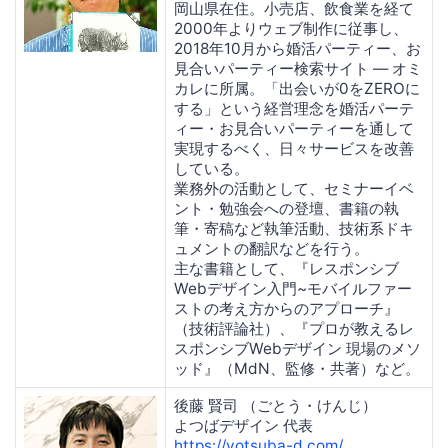
岡山県在住。小売店、飲食業を経て
2000年よりウェブ制作に従事し、
2018年10月から婚活パーティー、お
見合いパーティー検索サイト — オミ
カレに所属。「出会いが0をZEROに
する」という経営理念を婚活パーテ
ィー・お見合いパーティーを通して
実現するべく、日々サービスを改善
している。
業務外の活動として、セミナーイベ
ント・勉強会への登壇、書籍の執
筆・寄稿など執筆活動、技術系ドキ
ュメントの翻訳などを行う。
主な書籍として、『レスポンシブ
Webデザイン入門~モバイルファー
ストの考え方からのアプローチ』
（技術評論社）、『プロが教えるレ
スポンシブWebデザイン 現場のメソ
ッド』（MdN、監修・共著）など。
後藤 賢司 （ごとう・けんじ）
よつばデザイン 代表
https://yotsuba-d.com/