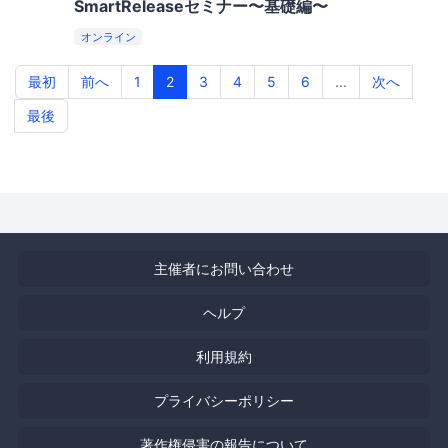
SmartReleaseセミナー〜基礎編〜
オンライン
最初
前へ
1
2
3
4
5
6
...
次へ
最後
主催者にお問い合わせ
ヘルプ
利用規約
プライバシーポリシー
著作権侵害の報告について